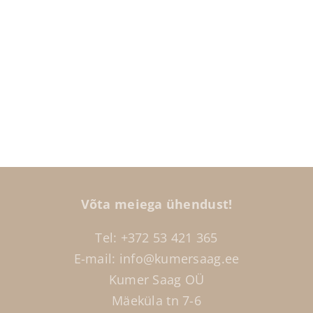
Võta meiega ühendust!
Tel: +372
53 421 365
E-mail: info@kumersaag.ee
Kumer Saag OÜ
Mäeküla tn 7-6