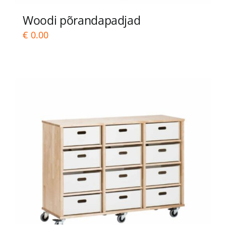
Woodi põrandapadjad
SOOVIKORV
€
0.00
Search
for: