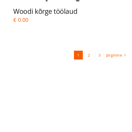
Woodi kõrge töölaud
€
0.00
1
2
3
Järgmine