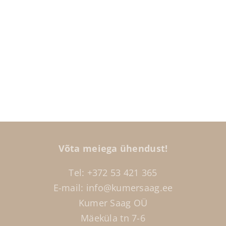
Võta meiega ühendust!
Tel: +372
53 421 365
E-mail: info@kumersaag.ee
Kumer Saag OÜ
Mäeküla tn 7-6