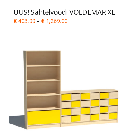
UUS! Sahtelvoodi VOLDEMAR XL
Price
€
403.00
–
€
1,269.00
range:
€ 403.00
through
€ 1,269.00