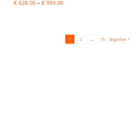
Price
€
628.00
–
€
999.00
range:
€ 628.00
through
€ 999.00
1
2
…
15
Järgmine