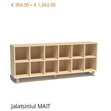
Price
€
354.00
–
€
1,042.00
range:
€ 354.00
through
€ 1,042.00
Jalatsiriiul MAIT