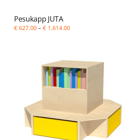
Pesukapp JUTA
Price
€
627.00
–
€
1,614.00
range:
€ 627.00
through
€ 1,614.00