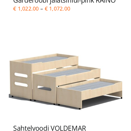
Garderoobi jalatsiriiul-pink RAINO
Price
€
1,022.00
–
€
1,072.00
range:
€ 1,022.00
through
€ 1,072.00
Sahtelvoodi VOLDEMAR