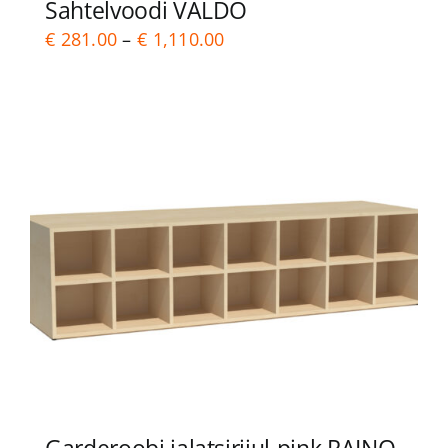
Sahtelvoodi VALDO
Price
€
281.00
–
€
1,110.00
range:
€ 281.00
through
€ 1,110.00