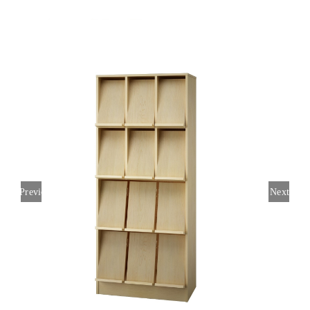
SOOVIKORV
Search
for:
Previous
Next