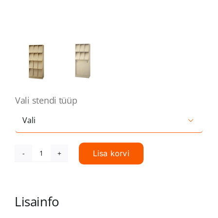
Vali stendi tüüp

Lisa korvi
Raamatute
esitlusriiul
KALJU
Lisainfo
kogus