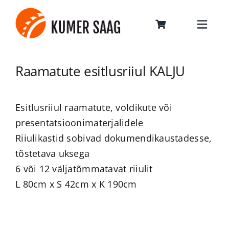
Skip
to
Toggle
content
Navig
KOOLI- JA LASTEAIAMÖÖBEL
Raamatute esitlusriiul KALJU
ERIMÖÖBEL
Esitlusriiul raamatute, voldikute või
INFO
presentatsioonimaterjalidele
Riiulikastid sobivad dokumendikaustadesse,
tõstetava uksega
TEHTUD TÖÖD
6 või 12 väljatõmmatavat riiulit
L 80cm x S 42cm x K 190cm
LEIUNURK
BLOGI