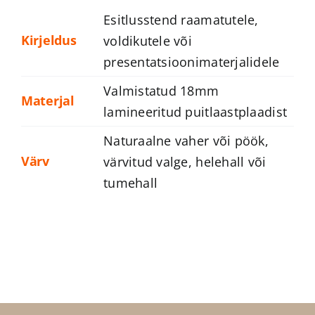
Esitlusstend raamatutele,
Kirjeldus
voldikutele või
presentatsioonimaterjalidele
Valmistatud 18mm
Materjal
lamineeritud puitlaastplaadist
Naturaalne vaher või pöök,
Värv
värvitud valge, helehall või
tumehall